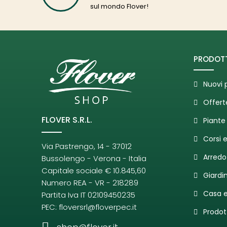
sul mondo Flover!
PRODOTT
Nuovi 
Offert
FLOVER S.R.L.
Piante 
Corsi 
Via Pastrengo, 14 - 37012
Arredo
Bussolengo - Verona - Italia
Capitale sociale € 10.845,60
Giardi
Numero REA - VR - 218289
Casa e
Partita Iva IT 02109450235
PEC:
floversrl@floverpec.it
Prodot